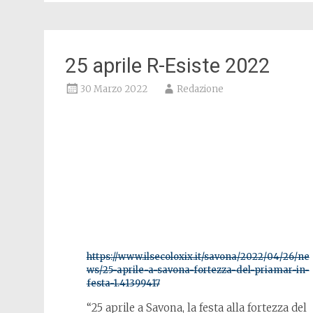
25 aprile R-Esiste 2022
30 Marzo 2022
Redazione
https://www.ilsecoloxix.it/savona/2022/04/26/ne
ws/25-aprile-a-savona-fortezza-del-priamar-in-
festa-1.41399417
“25 aprile a Savona, la festa alla fortezza del