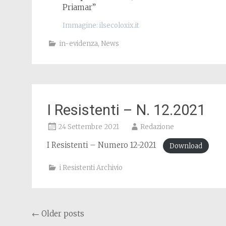
Priamar”
Immagine: ilsecoloxix.it
in-evidenza
,
News
I Resistenti – N. 12.2021
24 Settembre 2021
Redazione
I Resistenti – Numero 12-2021
Download
i Resistenti Archivio
Posts navigation
←
Older posts