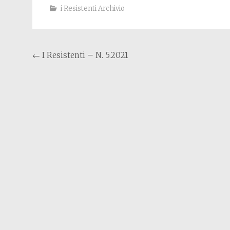
i Resistenti Archivio
Post navigation
←
I Resistenti – N. 5.2021